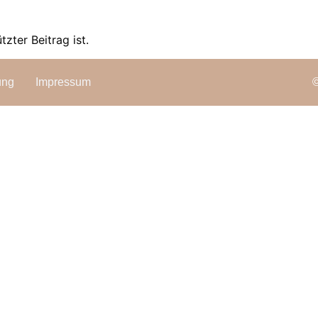
zter Beitrag ist.
ung
Impressum
©