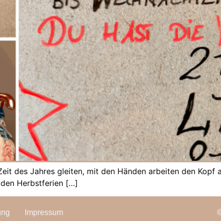
e Zeit des Jahres gleiten, mit den Händen arbeiten den Kop
 den Herbstferien […]
ung
Impressum
©