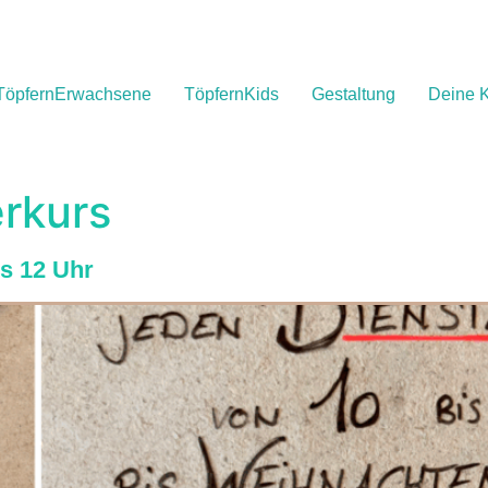
TöpfernErwachsene
TöpfernKids
Gestaltung
Deine K
rkurs
is 12 Uhr