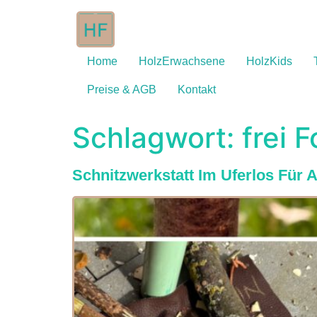
Home
HolzErwachsene
HolzKids
Preise & AGB
Kontakt
Schlagwort:
frei 
Schnitzwerkstatt Im Uferlos Für 