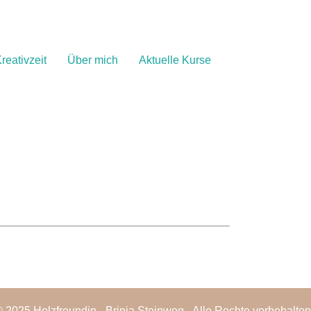
reativzeit
Über mich
Aktuelle Kurse
 2025 Holzfreundin - Brinja Steinweg - Alle Rechte vorbehalten