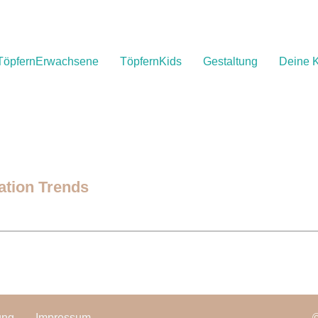
TöpfernErwachsene
TöpfernKids
Gestaltung
Deine K
ation Trends
ung
Impressum
©